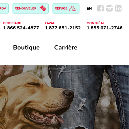
EN
 RDV
RENOUVELER
REFUGE
BROSSARD
LAVAL
MONTRÉAL
1 866 524-4877
1 877 651-2152
1 855 671-2746
Boutique
Carrière