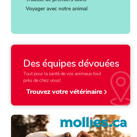
Voyager avec notre animal
Des équipes dévouées
Tout pour la santé de vos animaux tout
près de chez vous!
Trouvez votre vétérinaire