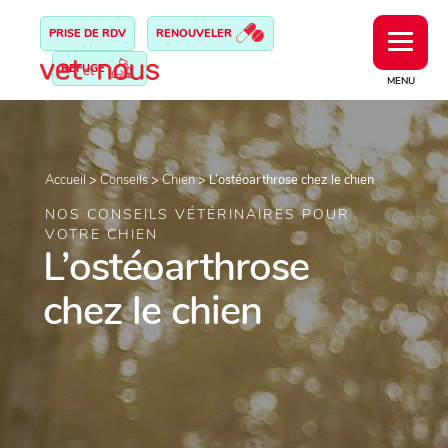
PRISE DE RDV
RENOUVELER
REFUGE
MENU
Accueil
>
Conseils
>
Chien
>
L’ostéoarthrose chez le chien
NOS CONSEILS VÉTÉRINAIRES POUR
VOTRE CHIEN
L’ostéoarthrose
chez le chien