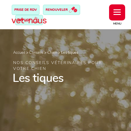
PRISE DE RDV
RENOUVELER
REFUGE
MENU
Accueil
>
Conseils
>
Chien
>
Les tiques
NOS CONSEILS VÉTÉRINAIRES POUR
VOTRE CHIEN
Les tiques