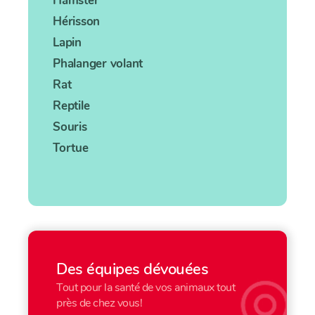
Hamster
Hérisson
Lapin
Phalanger volant
Rat
Reptile
Souris
Tortue
Des équipes dévouées
Tout pour la santé de vos animaux tout
près de chez vous!