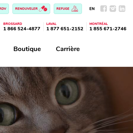
EN
 RDV
RENOUVELER
REFUGE
BROSSARD
LAVAL
MONTRÉAL
1 866 524-4877
1 877 651-2152
1 855 671-2746
Boutique
Carrière