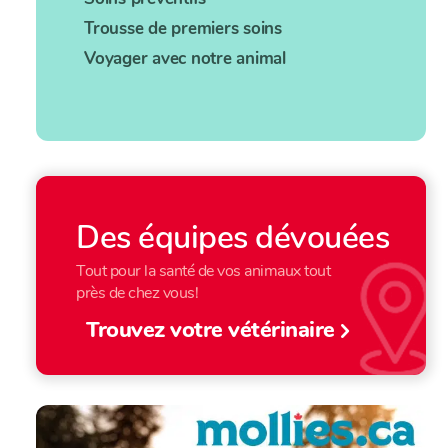
Trousse de premiers soins
Voyager avec notre animal
Des équipes dévouées
Tout pour la santé de vos animaux tout
près de chez vous!
Trouvez votre vétérinaire