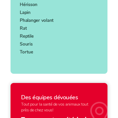
Hérisson
Lapin
Phalanger volant
Rat
Reptile
Souris
Tortue
Des équipes dévouées
Tout pour la santé de vos animaux tout
près de chez vous!