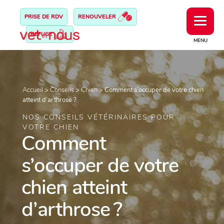
PRISE DE RDV
RENOUVELER
REFUGE
MENU
Accueil
>
Conseils
>
Chien
>
Comment s’occuper de votre chien
atteint d’arthrose ?
NOS CONSEILS VÉTÉRINAIRES POUR
VOTRE CHIEN
Comment
s’occuper de votre
chien atteint
d’arthrose ?