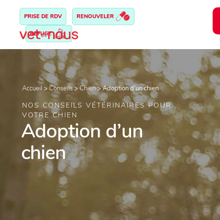
PRISE DE RDV
RENOUVELER
REFUGE
Accueil
>
Conseils
>
Chien
>
Adoption d’un chien
NOS CONSEILS VÉTÉRINAIRES POUR
VOTRE CHIEN
Adoption d’un
chien