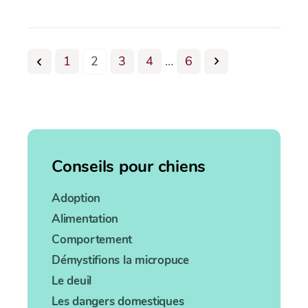
1
2
3
4
…
6
Conseils pour chiens
Adoption
Alimentation
Comportement
Démystifions la micropuce
Le deuil
Les dangers domestiques