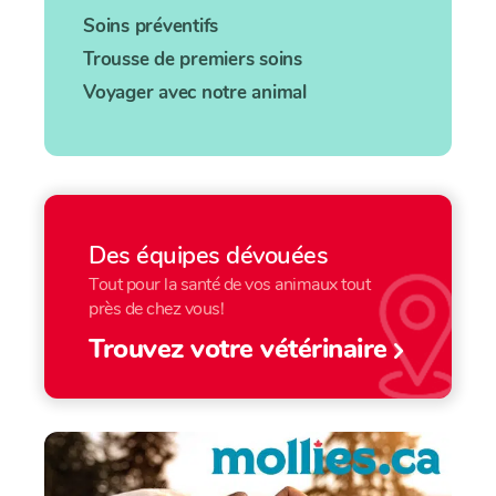
Soins préventifs
Trousse de premiers soins
Voyager avec notre animal
Des équipes dévouées
Tout pour la santé de vos animaux tout
près de chez vous!
Trouvez votre vétérinaire