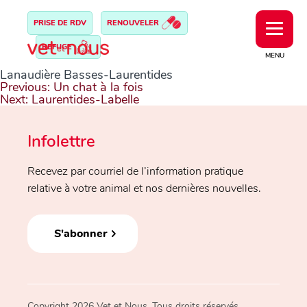
PRISE DE RDV
RENOUVELER
REFUGE
MENU
Lanaudière Basses-Laurentides
Navigation
Previous:
Un chat à la fois
de
Next:
Laurentides-Labelle
l’article
Infolettre
Recevez par courriel de l’information pratique
relative à votre animal et nos dernières nouvelles.
S'abonner
Copyright 2026 Vet et Nous. Tous droits réservés.