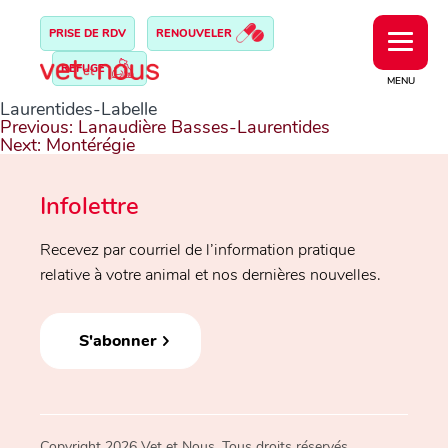
PRISE DE RDV
RENOUVELER
REFUGE
MENU
Laurentides-Labelle
Navigation
Previous:
Lanaudière Basses-Laurentides
de
Next:
Montérégie
l’article
Infolettre
Recevez par courriel de l’information pratique
relative à votre animal et nos dernières nouvelles.
S'abonner
Copyright 2026 Vet et Nous. Tous droits réservés.