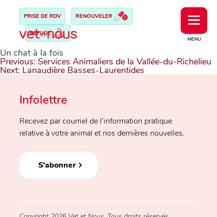
PRISE DE RDV
RENOUVELER
REFUGE
MENU
Un chat à la fois
Navigation
Previous:
Services Animaliers de la Vallée-du-Richelieu
de
Next:
Lanaudière Basses-Laurentides
l’article
Infolettre
Recevez par courriel de l’information pratique
relative à votre animal et nos dernières nouvelles.
S'abonner
Copyright 2026 Vet et Nous. Tous droits réservés.