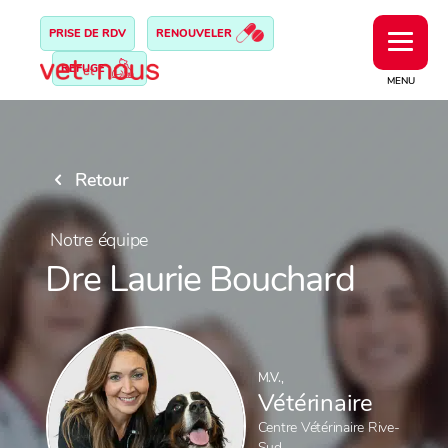
PRISE DE RDV
RENOUVELER
REFUGE
MENU
Retour
Notre équipe
Dre Laurie Bouchard
M.V.,
Vétérinaire
Centre Vétérinaire Rive-
Sud