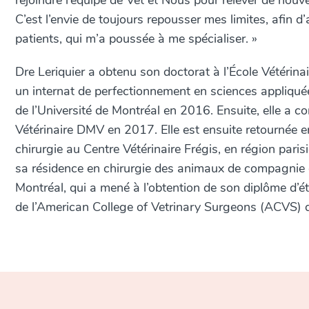
rejoindre l’équipe de Vet et Nous pour relever de nouv
C’est l’envie de toujours repousser mes limites, afin d
patients, qui m’a poussée à me spécialiser. »
Dre Leriquier a obtenu son doctorat à l’École Vétérina
un internat de perfectionnement en sciences appliquée
de l’Université de Montréal en 2016. Ensuite, elle a c
Vétérinaire DMV en 2017. Elle est ensuite retournée 
chirurgie au Centre Vétérinaire Frégis, en région pari
sa résidence en chirurgie des animaux de compagnie de
Montréal, qui a mené à l’obtention de son diplôme d’é
de l’
American College of Vetrinary Surgeons
(ACVS) d