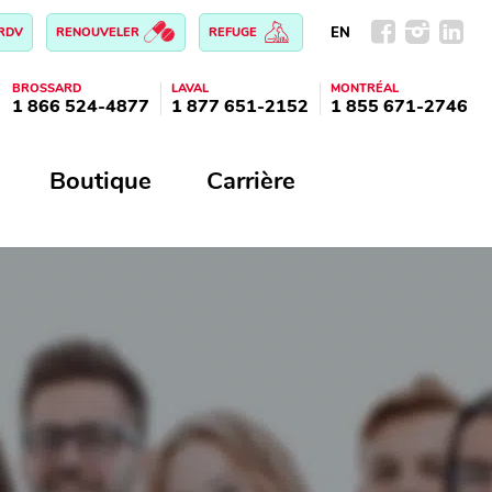
EN
 RDV
RENOUVELER
REFUGE
BROSSARD
LAVAL
MONTRÉAL
1 866 524-4877
1 877 651-2152
1 855 671-2746
Boutique
Carrière