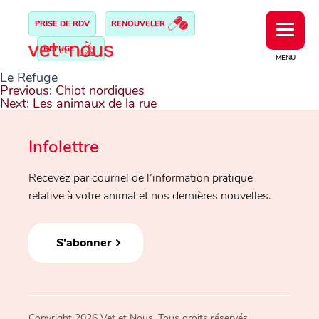
PRISE DE RDV
RENOUVELER
REFUGE
MENU
Le Refuge
Navigation
Previous:
Chiot nordiques
de
Next:
Les animaux de la rue
l’article
Infolettre
Recevez par courriel de l’information pratique
relative à votre animal et nos dernières nouvelles.
S'abonner
Copyright 2026 Vet et Nous. Tous droits réservés.