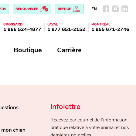
EN
 RDV
RENOUVELER
REFUGE
BROSSARD
LAVAL
MONTRÉAL
1 866 524-4877
1 877 651-2152
1 855 671-2746
Boutique
Carrière
Infolettre
uestions
Recevez par courriel de l’information
pratique relative à votre animal et nos
, mon chien
dernières nouvelles.