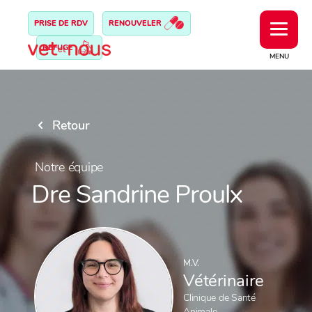
PRISE DE RDV
RENOUVELER
REFUGE
MENU
Retour
Notre équipe
Dre Sandrine Proulx
M.V.
Vétérinaire
Clinique de Santé
Animale