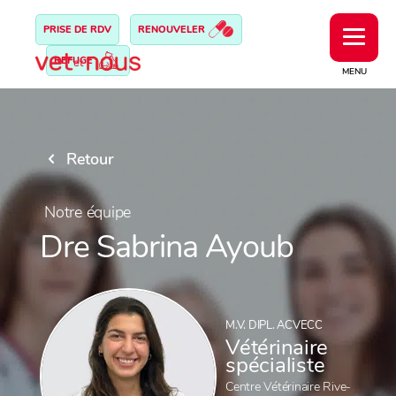
PRISE DE RDV
RENOUVELER
REFUGE
MENU
Retour
Notre équipe
Dre Sabrina Ayoub
M.V. DIPL. ACVECC
Vétérinaire
spécialiste
Centre Vétérinaire Rive-