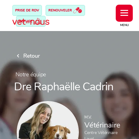
PRISE DE RDV
RENOUVELER
REFUGE
MENU
Retour
Notre équipe
Dre Raphaëlle Cadrin
M.V.
Vétérinaire
Centre Vétérinaire
Laval