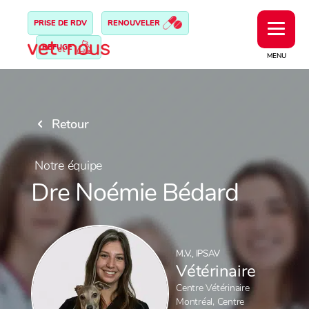
PRISE DE RDV
RENOUVELER
REFUGE
MENU
Retour
Notre équipe
Dre Noémie Bédard
M.V., IPSAV
Vétérinaire
Centre Vétérinaire
Montréal
,
Centre