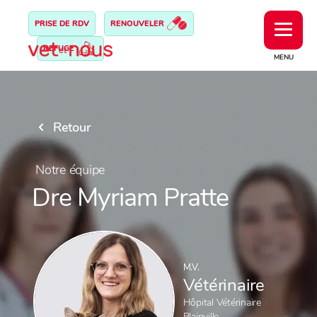
PRISE DE RDV
RENOUVELER
REFUGE
MENU
Retour
Notre équipe
Dre Myriam Pratte
M.V.
Vétérinaire
Hôpital Vétérinaire
Blainville