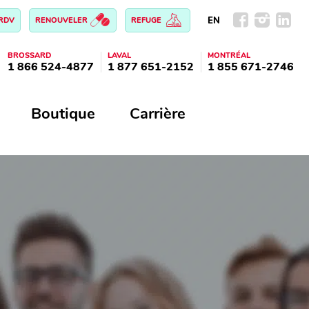
EN
 RDV
RENOUVELER
REFUGE
BROSSARD
LAVAL
MONTRÉAL
1 866 524-4877
1 877 651-2152
1 855 671-2746
Boutique
Carrière