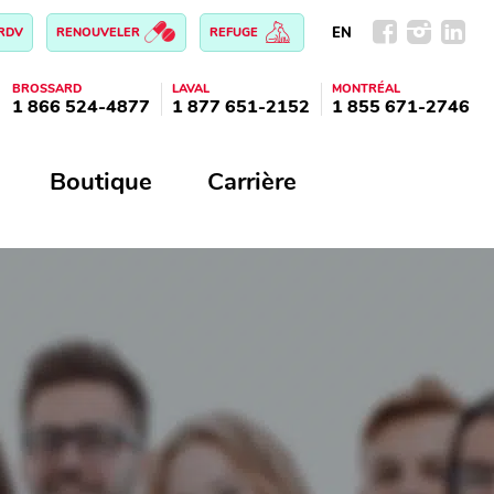
EN
 RDV
RENOUVELER
REFUGE
BROSSARD
LAVAL
MONTRÉAL
1 866 524-4877
1 877 651-2152
1 855 671-2746
Boutique
Carrière