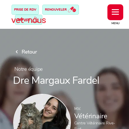
PRISE DE RDV
RENOUVELER
REFUGE
MENU
Retour
Notre équipe
Dre Margaux Fardel
M.V.
Vétérinaire
Centre Vétérinaire Rive-
Sud