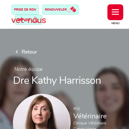
PRISE DE RDV
RENOUVELER
REFUGE
MENU
Retour
Notre équipe
Dre Kathy Harrisson
M.V.
Vétérinaire
Clinique Vétérinaire
Cimon Vanier