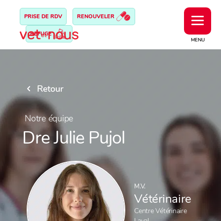
PRISE DE RDV
RENOUVELER
REFUGE
MENU
Retour
Notre équipe
Dre Julie Pujol
M.V.
Vétérinaire
Centre Vétérinaire
Laval