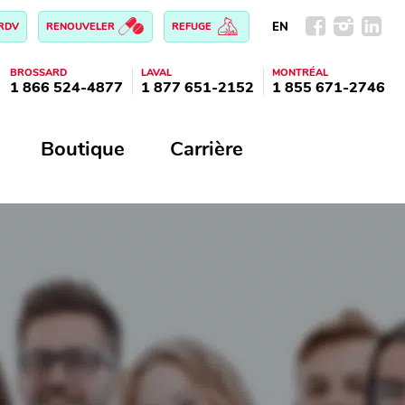
EN
 RDV
RENOUVELER
REFUGE
BROSSARD
LAVAL
MONTRÉAL
1 866 524-4877
1 877 651-2152
1 855 671-2746
Boutique
Carrière