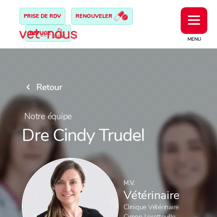
PRISE DE RDV
RENOUVELER
REFUGE
MENU
Retour
Notre équipe
Dre Cindy Trudel
M.V.
Vétérinaire
Clinique Vétérinaire
Cimon Loretteville