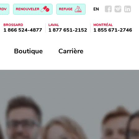
EN
 RDV
RENOUVELER
REFUGE
BROSSARD
LAVAL
MONTRÉAL
1 866 524-4877
1 877 651-2152
1 855 671-2746
Boutique
Carrière