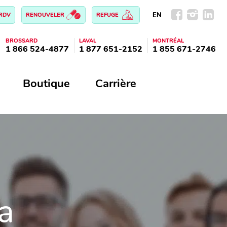
EN
 RDV
RENOUVELER
REFUGE
BROSSARD
LAVAL
MONTRÉAL
1 866 524-4877
1 877 651-2152
1 855 671-2746
Boutique
Carrière
a