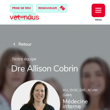
PRISE DE RDV
RENOUVELER
REFUGE
MENU
Retour
Notre équipe
Dre Allison Cobrin
M.V., DVSC, DIPL. ACVIM
(SAIM)
Médecine
interne