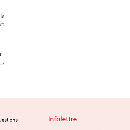
le
et
t
es
Infolettre
uestions