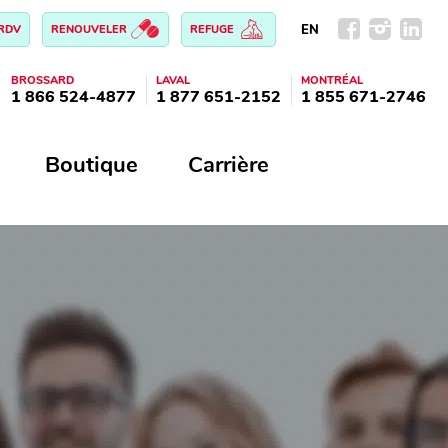
EN
 RDV
RENOUVELER
REFUGE
BROSSARD
LAVAL
MONTRÉAL
1 866 524-4877
1 877 651-2152
1 855 671-2746
Boutique
Carrière