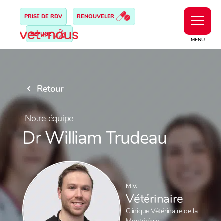
PRISE DE RDV
RENOUVELER
REFUGE
MENU
Retour
Notre équipe
Dr William Trudeau
M.V.
Vétérinaire
Clinique Vétérinaire de la
Montérégie