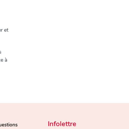
r et
s
ce à
Infolettre
uestions