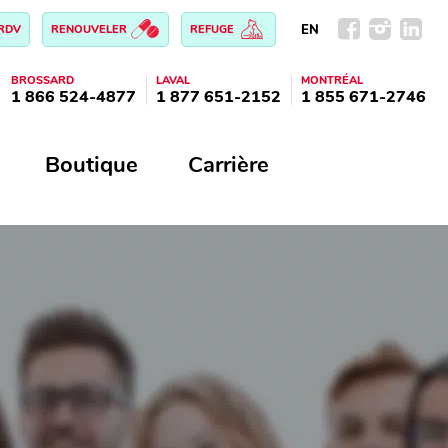
EN
 RDV
RENOUVELER
REFUGE
BROSSARD
LAVAL
MONTRÉAL
1 866 524-4877
1 877 651-2152
1 855 671-2746
Boutique
Carrière