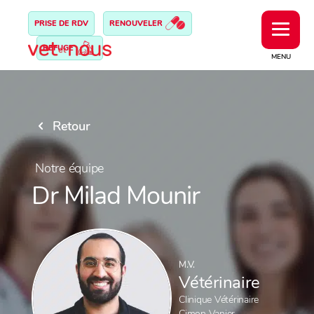
PRISE DE RDV
RENOUVELER
REFUGE
MENU
Retour
Notre équipe
Dr Milad Mounir
M.V.
Vétérinaire
Clinique Vétérinaire
Cimon Vanier