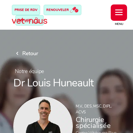
PRISE DE RDV
RENOUVELER
REFUGE
MENU
Retour
Notre équipe
Dr Louis Huneault
M.V., DES, MSC, DIPL.
ACVS
Chirurgie
spécialisée
Centre Vétérinaire Rive-