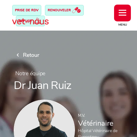
PRISE DE RDV
RENOUVELER
REFUGE
MENU
Retour
Notre équipe
Dr Juan Ruiz
M.V.
Vétérinaire
Hôpital Vétérinaire de
Repentigny