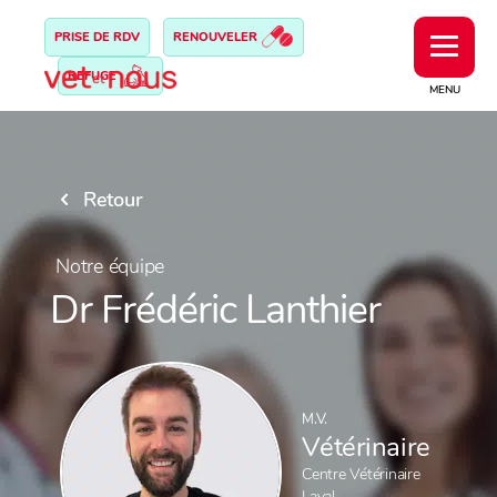
PRISE DE RDV
RENOUVELER
REFUGE
MENU
Retour
Notre équipe
Dr Frédéric Lanthier
M.V.
Vétérinaire
Centre Vétérinaire
Laval