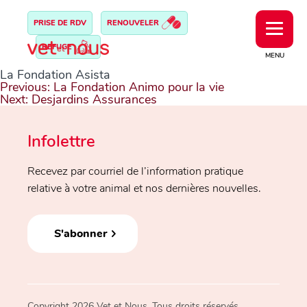
PRISE DE RDV
RENOUVELER
REFUGE
MENU
La Fondation Asista
Navigation
Previous:
La Fondation Animo pour la vie
de
Next:
Desjardins Assurances
l’article
Infolettre
Recevez par courriel de l’information pratique
relative à votre animal et nos dernières nouvelles.
S'abonner
Copyright 2026 Vet et Nous. Tous droits réservés.