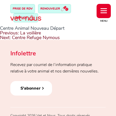
PRISE DE RDV
RENOUVELER
REFUGE
MENU
Centre Animal Nouveau Départ
Navigation
Previous:
La voilière
de
Next:
Centre Refuge Nymous
l’article
Infolettre
Recevez par courriel de l’information pratique
relative à votre animal et nos dernières nouvelles.
S'abonner
Copyright 2026 Vet et Nous. Tous droits réservés.