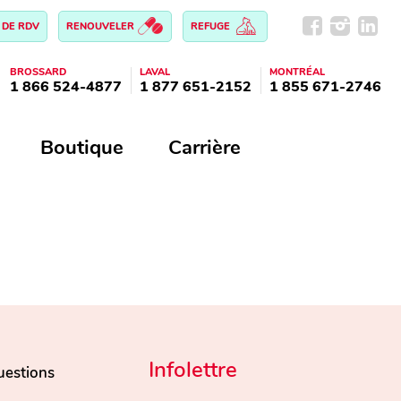
 DE RDV
RENOUVELER
REFUGE
BROSSARD
LAVAL
MONTRÉAL
1 866 524-4877
1 877 651-2152
1 855 671-2746
Boutique
Carrière
Infolettre
uestions