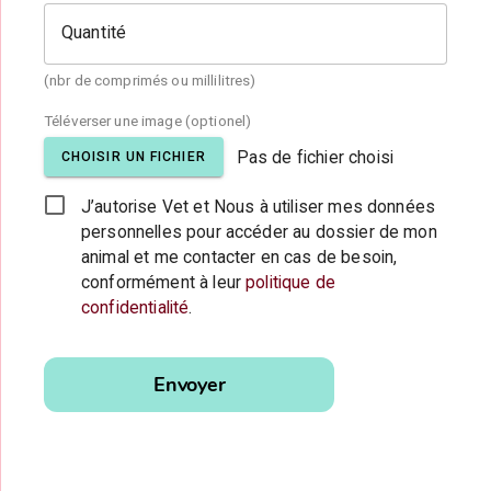
Quantité
(nbr de comprimés ou millilitres)
Téléverser une image (optionel)
Pas de fichier choisi
CHOISIR UN FICHIER
J’autorise Vet et Nous à utiliser mes données
personnelles pour accéder au dossier de mon
animal et me contacter en cas de besoin,
conformément à leur
politique de
confidentialité
.
Veuillez
laisser ce
Envoyer
champ
vide.