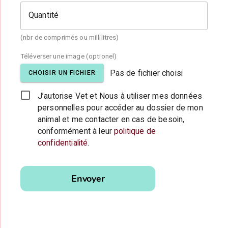
Quantité
(nbr de comprimés ou millilitres)
Téléverser une image (optionel)
Pas de fichier choisi
CHOISIR UN FICHIER
J’autorise Vet et Nous à utiliser mes données
personnelles pour accéder au dossier de mon
animal et me contacter en cas de besoin,
conformément à leur
politique de
confidentialité
.
Veuillez
laisser ce
Envoyer
champ
vide.